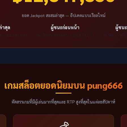
ยอด Jackpot สะสมล่าสุด — อัปเดตแบบเรียลไทม์
ล่าสุด
ผู้ชนะก่อนหน้า
ผู้ชน
พ — ฿2,340,000
สมาชิกจากขอนแก่น — ฿1,870,000
สมาชิกจากพัท
เกมสล็อตยอดนิยมบน pung666
คัดสรรเกมที่มีผู้เล่นมากที่สุดและ RTP สูงที่สุดในแต่ละสัปดาห์