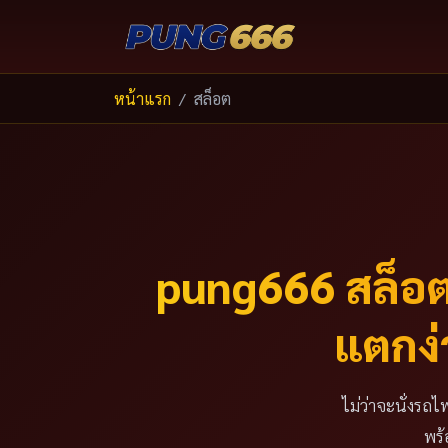
หน้าแรก
สล็อต
pung666 สล็อต
แตกง่า
ไม่ว่าจะนั่งรถไ
พร้