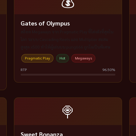
💰
Gates of Olympus
สล็อต Megaways จาก Pragmatic Play ที่โด่งดังที่สุดใน
โลก ระบบ Cascading Reels และ Multiplier สะสม
สูงสุด x500 ทำให้ผู้เล่นบน pung666 ถูกใจเป็นพิเศษ
Pragmatic Play
Hot
Megaways
RTP
96.50%
%
🍭
Sweet Bonanza