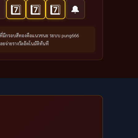
7️⃣
7️⃣
7️⃣
🔔
ที่มีกรอบสีทองคือแนวชนะ ระบบ pung666
จ่ายรางวัลอัตโนมัติทันที