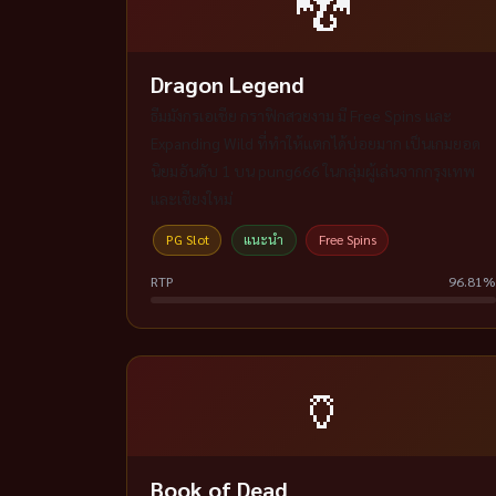
🐉
Dragon Legend
ธีมมังกรเอเชีย กราฟิกสวยงาม มี Free Spins และ
Expanding Wild ที่ทำให้แตกได้บ่อยมาก เป็นเกมยอด
นิยมอันดับ 1 บน pung666 ในกลุ่มผู้เล่นจากกรุงเทพ
และเชียงใหม่
PG Slot
แนะนำ
Free Spins
RTP
96.81
🏺
Book of Dead