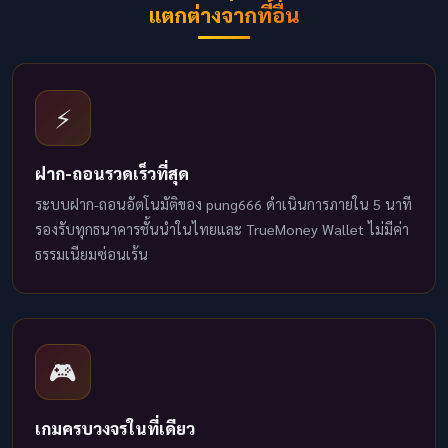
แตกต่างจากที่อื่น
⚡
ฝาก-ถอนรวดเร็วที่สุด
ระบบฝาก-ถอนอัตโนมัติของ pung666 ดำเนินการภายใน 5 นาที
รองรับทุกธนาคารชั้นนำในไทยและ TrueMoney Wallet ไม่มีค่า
ธรรมเนียมซ่อนเร้น
🎮
เกมครบวงจรในที่เดียว