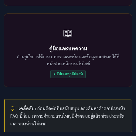
📖
คู่มือและบทความ
อ่านคู่มือการใช้งาน บทความเทคนิค และข้อมูลเกมต่างๆ ได้ที่
หน้าช่วยเหลือบนเว็บไซต์
● อัปเดตทุกสัปดาห์
เคล็ดลับ:
ก่อนติดต่อทีมสนับสนุน ลองค้นหาคำตอบในหน้า
FAQ นี้ก่อน เพราะคำถามส่วนใหญ่มีคำตอบอยู่แล้ว ช่วยประหยัด
เวลาของท่านได้มาก