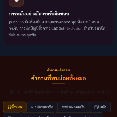
การพนันอย่างมีความรับผิดชอบ
pung666 มีเครื่องมือควบคุมการเล่นครบชุด ทั้งการกำหนด
วงเงิน การพักบัญชีชั่วคราว และ Self-Exclusion สำหรับสมาชิก
ที่ต้องการหยุดพัก
คำถาม-คำตอบ
คำถามที่พบบ่อยทั้งหมด
เลือกหมวดหมู่ที่ต้องการด้านล่าง หรือเลื่อนดูคำถามทั้งหมดได้เลย
ทั้งหมด
สมัครสมาชิก
ฝาก-ถอนเงิน
โบนัส