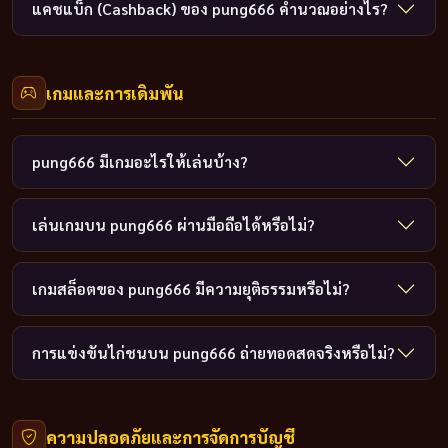
แคชแบ็ก (Cashback) ของ pung666 คำนวณอย่างไร?
เกมและการเดิมพัน
pung666 มีเกมอะไรให้เล่นบ้าง?
เล่นเกมบน pung666 ผ่านมือถือได้หรือไม่?
เกมสล็อตของ pung666 มีความยุติธรรมหรือไม่?
การแข่งขันไก่ชนบน pung666 ถ่ายทอดสดจริงหรือไม่?
ความปลอดภัยและการจัดการบัญชี