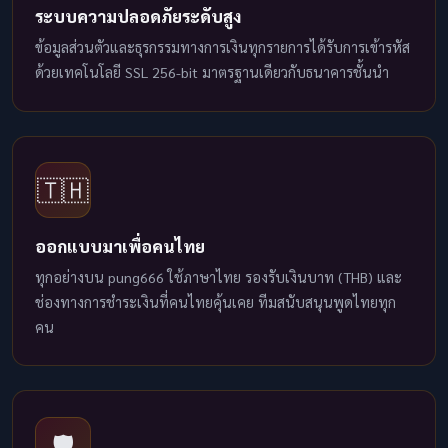
ระบบความปลอดภัยระดับสูง
ข้อมูลส่วนตัวและธุรกรรมทางการเงินทุกรายการได้รับการเข้ารหัส
ด้วยเทคโนโลยี SSL 256-bit มาตรฐานเดียวกับธนาคารชั้นนำ
🇹🇭
ออกแบบมาเพื่อคนไทย
ทุกอย่างบน pung666 ใช้ภาษาไทย รองรับเงินบาท (THB) และ
ช่องทางการชำระเงินที่คนไทยคุ้นเคย ทีมสนับสนุนพูดไทยทุก
คน
🛡️