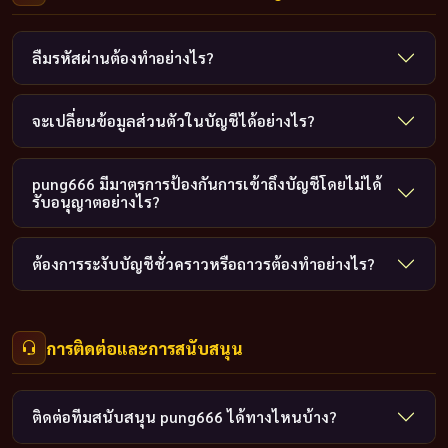
ลืมรหัสผ่านต้องทำอย่างไร?
จะเปลี่ยนข้อมูลส่วนตัวในบัญชีได้อย่างไร?
pung666 มีมาตรการป้องกันการเข้าถึงบัญชีโดยไม่ได้
รับอนุญาตอย่างไร?
ต้องการระงับบัญชีชั่วคราวหรือถาวรต้องทำอย่างไร?
การติดต่อและการสนับสนุน
ติดต่อทีมสนับสนุน pung666 ได้ทางไหนบ้าง?